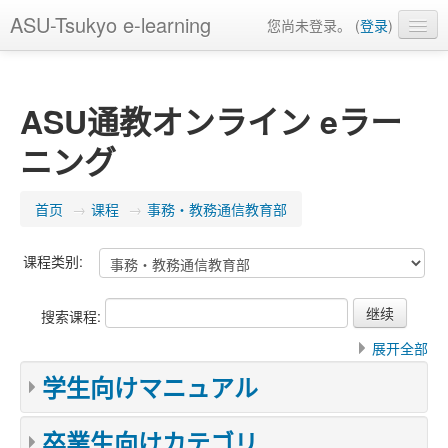
ASU-Tsukyo e-learning
您尚未登录。 (
登录
)
简体中文 ‎(zh_cn)‎
ASU通教オンライン eラー
ニング
首页
→
课程
→
事務・教務通信教育部
课程类别:
搜索课程:
展开全部
学生向けマニュアル
卒業生向けカテゴリ