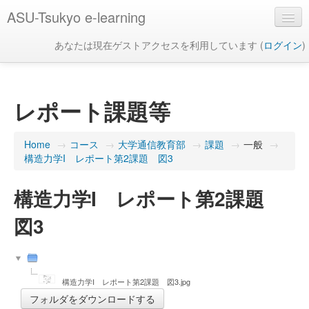
ASU-Tsukyo e-learning
あなたは現在ゲストアクセスを利用しています (
ログイン
)
日本語 ‎(ja)‎
レポート課題等
Home
→
コース
→
大学通信教育部
→
課題
→
一般
→
構造力学I レポート第2課題 図3
構造力学I レポート第2課題
図3
構造力学I レポート第2課題 図3.jpg